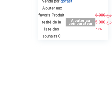
Vendu par
gofast
Ajouter aux
favoris
Produit
6.000
د.ج
Ajouter au
Le
retiré de la
5.000
د.ج
comparateur
prix
liste des
17%
initial
souhaits
0
était :
ج 6.000