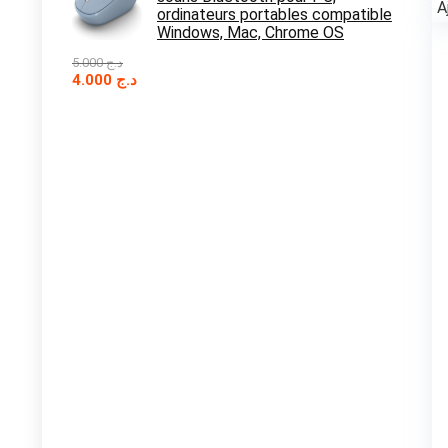
A
ordinateurs portables compatible
Windows, Mac, Chrome OS
5.000
د.ج
Le
Le
4.000
د.ج
prix
prix
initial
actuel
était :
est :
د.ج 4.000.
د.ج 5.000.