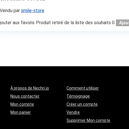
Vendu par
smile-store
jouter aux favoris
Produit retiré de la liste des souhaits
0
Ajou
À propos de Nechri.io
Comment utiliser
Nous contacter
Témoignage
Mon compte
Créer un compte
Mon panier
Vendre
Supprimer Mon compte