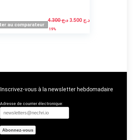
Le
Le
4.300
د.ج
3.500
د.ج
ter au comparateur
prix
prix
19%
initial
actuel
était :
est :
د.ج 3.500.
د.ج 4.300.
Inscrivez-vous à la newsletter hebdomadaire
Adresse de courrier électronique: