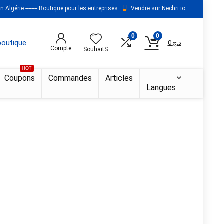
 Algérie -------- Boutique pour les entreprises
Vendre sur Nechri.io
0
0
 boutique
0
د.ج
Compte
SouhaitS
HOT
Coupons
Commandes
Articles
Langues