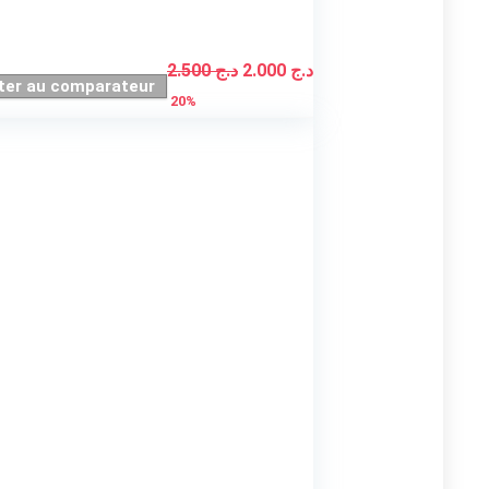
Le
Le
2.500
د.ج
2.000
د.ج
ter au comparateur
prix
prix
20%
initial
actuel
était :
est :
د.ج 2.000.
د.ج 2.500.