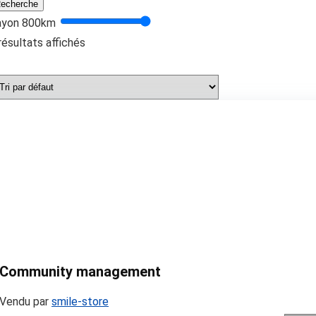
echerche
ayon
800
km
résultats affichés
Community management
Vendu par
smile-store