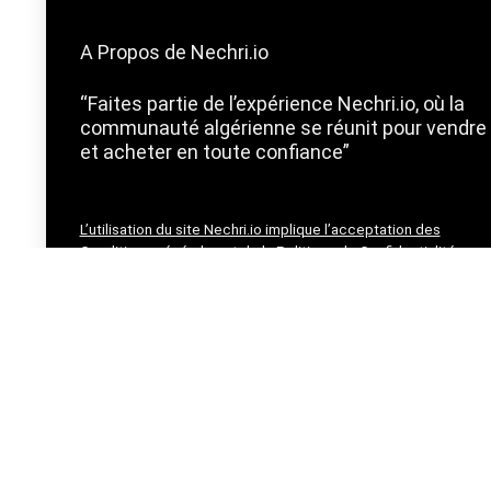
A Propos de Nechri.io
“Faites partie de l’expérience Nechri.io, où la
communauté algérienne se réunit pour vendre
et acheter en toute confiance”
L’utilisation du site Nechri.io implique l’acceptation des
Conditions générales et de la Politique de Confidentialité.
Politique de Confidentialité
Condition d’utilisation