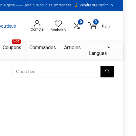
 Algérie -------- Boutique pour les entreprises
Vendre sur Nechri.io
0
0
 boutique
0
د.ج
Compte
SouhaitS
HOT
Coupons
Commandes
Articles
Langues