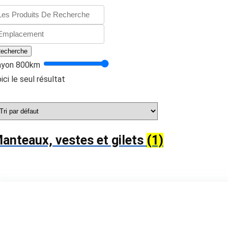
echerche
ayon
800
km
ici le seul résultat
anteaux, vestes et gilets
(1)