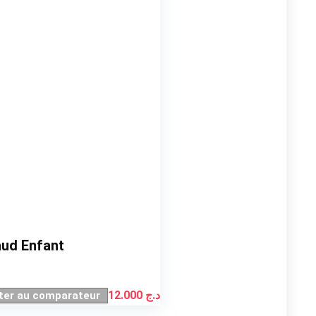
aud Enfant
12.000
د.ج
ter au comparateur