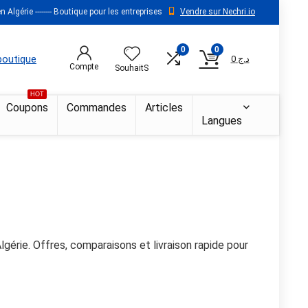
 Algérie -------- Boutique pour les entreprises
Vendre sur Nechri.io
0
0
 boutique
0
د.ج
Compte
SouhaitS
HOT
Coupons
Commandes
Articles
Langues
gérie. Offres, comparaisons et livraison rapide pour