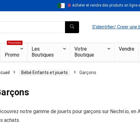
Acheter et vendre des produits en ligne en
S'identifier/ Creer une
Promotion
Les
Votre
Vendre
Promo
Boutiques
Boutique
cueil
Bébé Enfants et jouets
Garçons
arçons
couvrez notre gamme de jouets pour garçons sur Nechri.io, en Al
s achats.