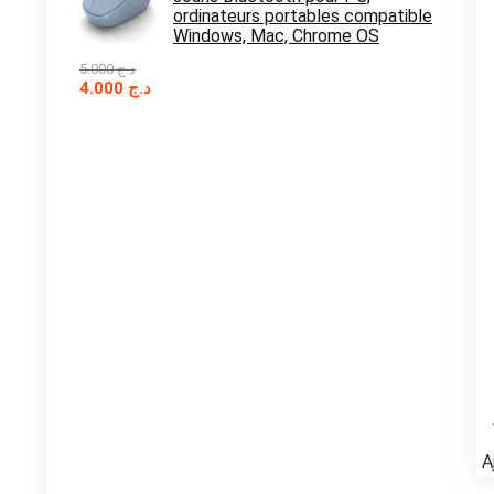
ordinateurs portables compatible
Windows, Mac, Chrome OS
5.000
د.ج
Le
Le
4.000
د.ج
prix
prix
initial
actuel
était :
est :
د.ج 4.000.
د.ج 5.000.
A