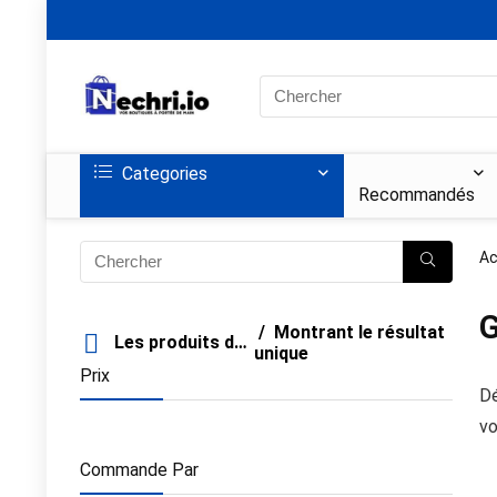
Search
for:
Categories
Recommandés
Ac
G
Montrant le résultat
Les produits de filtre
unique
Prix
Dé
vo
Commande Par