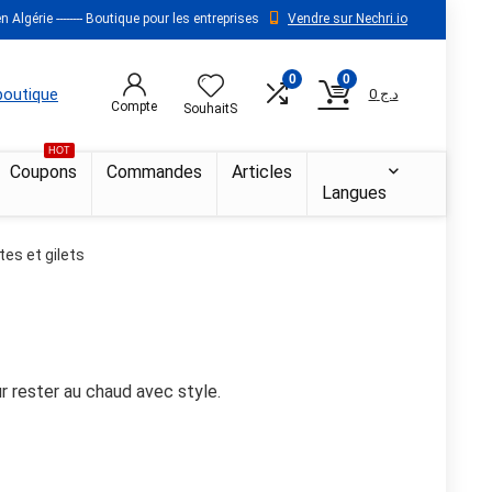
 Algérie -------- Boutique pour les entreprises
Vendre sur Nechri.io
0
0
 boutique
0
د.ج
Compte
SouhaitS
HOT
Coupons
Commandes
Articles
Langues
es et gilets
ur rester au chaud avec style.