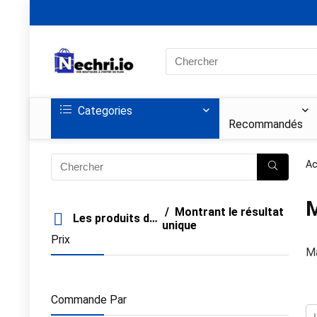
Search
for:
Categories
Recommandés
Ac
M
Montrant le résultat
Les produits de filtre
unique
Prix
Ma
Commande Par