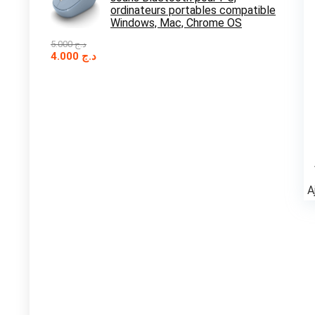
ordinateurs portables compatible
Windows, Mac, Chrome OS
5.000
د.ج
Le
Le
4.000
د.ج
prix
prix
initial
actuel
était :
est :
د.ج 4.000.
د.ج 5.000.
A