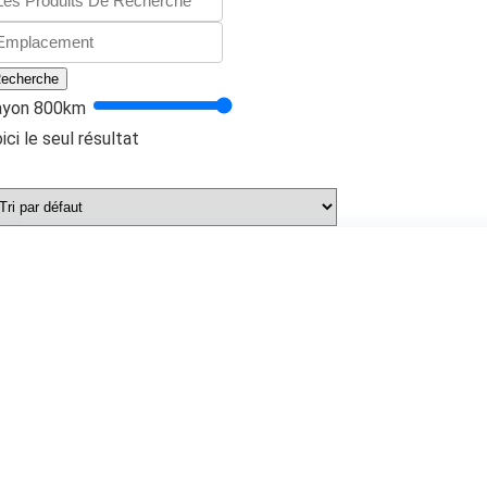
echerche
ayon
800
km
ici le seul résultat