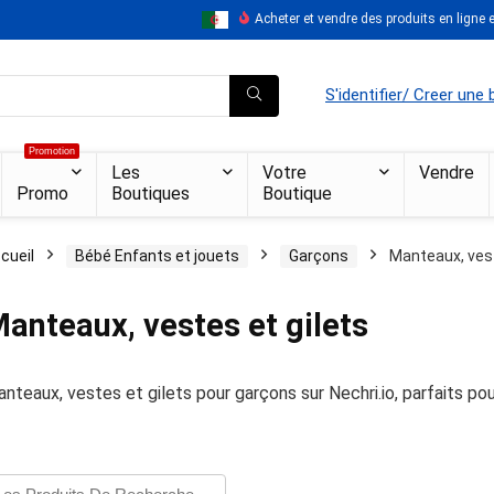
Acheter et vendre des produits en ligne en
S'identifier/ Creer une
Promotion
Les
Votre
Vendre
Promo
Boutiques
Boutique
cueil
Bébé Enfants et jouets
Garçons
Manteaux, vest
anteaux, vestes et gilets
nteaux, vestes et gilets pour garçons sur Nechri.io, parfaits po