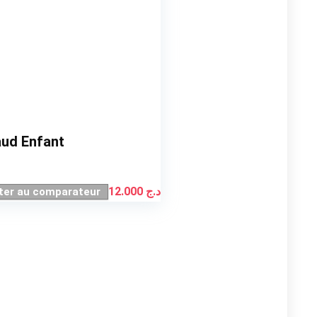
aud Enfant
12.000
د.ج
ter au comparateur